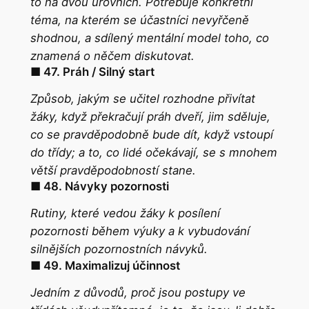
to na dvou úrovních. Potřebuje konkrétní
téma, na kterém se účastníci nevyřčeně
shodnou, a sdílený mentální model toho, co
znamená o něčem diskutovat.
■ 47. Práh / Silný start
Způsob, jakým se učitel rozhodne přivítat
žáky, když překračují práh dveří, jim sděluje,
co se pravděpodobně bude dít, když vstoupí
do třídy; a to, co lidé očekávají, se s mnohem
větší pravděpodobností stane.
■ 48. Návyky pozornosti
Rutiny, které vedou žáky k posílení
pozornosti během výuky a k vybudování
silnějších
pozornostních návyků
.
■ 49. Maximalizuj účinnost
Jedním z důvodů, proč jsou postupy ve