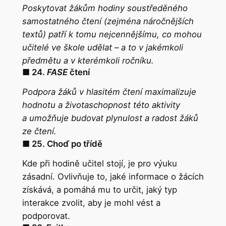
Poskytovat žákům hodiny soustředěného
samostatného čtení (zejména náročnějších
textů) patří k tomu nejcennějšímu, co mohou
učitelé ve škole udělat – a to v jakémkoli
předmětu a v kterémkoli ročníku.
■ 24.
FASE
čtení
Podpora žáků v hlasitém čtení maximalizuje
hodnotu a životaschopnost této aktivity
a umožňuje budovat plynulost a radost žáků
ze čtení.
■ 25. Choď po třídě
Kde při hodině učitel stojí, je pro výuku
zásadní. Ovlivňuje to, jaké informace o žácích
získává, a pomáhá mu to určit, jaký typ
interakce zvolit, aby je mohl vést a
podporovat.