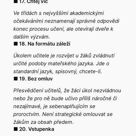
■ 17. Chtěj víc
Ve třídách s nejvyššími akademickými
očekáváními neznamenají správné odpovědi
konec procesu učení, ale otevírají dveře k
dalším výzvám.
■ 18. Na formátu záleží
Úkolem učitele je rozvíjet u žáků zvládnutí
určité podoby mateřského jazyka. Jde o
standardní jazyk, spisovný, chcete-li.
■ 19. Bez omluv
Přesvědčení učitelů, že žáci úkol nezvládnou
nebo že pro ně bude učivo příliš náročné či
nezajímavé, je
sebenaplňujícím se
proroctvím
. Není strategické omlouvat se
žákům za obsah
předem
.
■ 20. Vstupenka