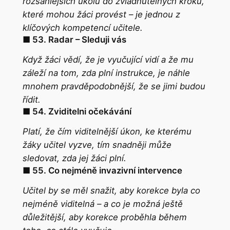
rozsáhlejších úkolů do zvládnutelných kroků,
které mohou žáci provést – je jednou z
klíčových kompetencí učitele.
■ 53. Radar –⁠⁠⁠⁠ Sleduji vás
Když žáci vědí, že je vyučující vidí a že mu
záleží na tom, zda plní instrukce, je náhle
mnohem pravděpodobnější, že se jimi budou
řídit.
■ 54. Zviditelni očekávání
Platí, že čím viditelnější úkon, ke kterému
žáky učitel vyzve, tím snadněji může
sledovat, zda jej žáci plní.
■ 55. Co nejméně invazivní intervence
Učitel by se měl snažit, aby korekce byla co
nejméně viditelná – a co je možná ještě
důležitější, aby korekce proběhla
během