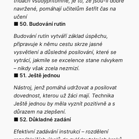
třídách všudypřítomné, je to, že jsou-li dobře
navržené, pomáhají učitelům šetřit čas na
učení
■ 50. Budování rutin
Budování rutin
vytváří základ úspěchu,
připravuje k němu cestu skrze jasné
vysvětlení a důsledné posilování, které se
vytrácí, jakmile se excelence stane návykem
– nikdy však zcela nezmizí.
■ 51. Ještě jednou
Nástroj, jenž pomáhá udržovat a posilovat
dovednost, kterou už žáci mají. Technika
Ještě jednou
by měla vyznít pozitivně a s
důrazem na zlepšení.
■ 52. Důkladné zadání
Efektivní zadávání instrukcí – rozdělení