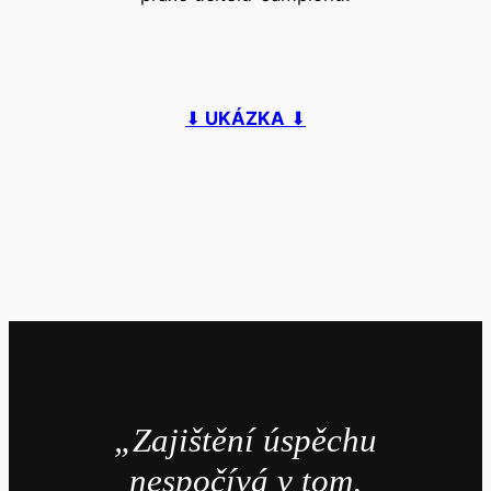
⬇
UKÁZKA
⬇
„Zajištění úspěchu
nespočívá v tom,