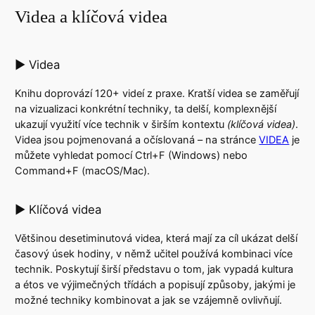
Videa a klíčová videa
▶ Videa
Knihu doprovází 120+ videí z praxe. Kratší videa se zaměřují
na vizualizaci konkrétní techniky, ta delší, komplexnější
ukazují využití více technik v širším kontextu
(klíčová videa)
.
Videa jsou pojmenovaná a očíslovaná –⁠⁠⁠⁠ na stránce
VIDEA
je
můžete vyhledat pomocí Ctrl+F (Windows) nebo
Command+F (macOS/Mac).
▶ Klíčová videa
Většinou desetiminutová videa, která mají za cíl ukázat delší
časový úsek hodiny, v němž učitel používá kombinaci více
technik. Poskytují širší představu o tom, jak vypadá kultura
a étos ve výjimečných třídách a popisují způsoby, jakými je
možné techniky kombinovat a jak se vzájemně ovlivňují.