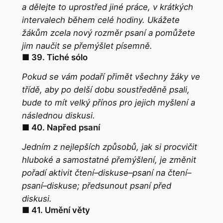
a dělejte to uprostřed jiné práce, v krátkých
intervalech během celé hodiny. Ukážete
žákům zcela nový rozměr psaní a pomůžete
jim naučit se přemýšlet písemně.
■ 39. Tiché sólo
Pokud
se vám podaří
přimět
všechny žáky ve
třídě, aby po delší dobu soustředěně psali,
bude to mít velký přínos pro jejich myšlení a
následnou diskusi.
■ 40. Napřed psaní
Jedním z nejlepších způsobů, jak si procvičit
hluboké a samostatné přemýšlení, je změnit
pořadí aktivit
čtení–diskuse–psaní
na
čtení–
psaní–diskuse
; předsunout psaní před
diskusi.
■ 41. Umění věty