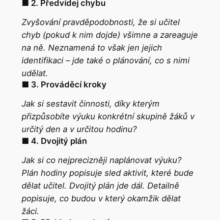
■ 2. Předvídej chybu
Zvyšování pravděpodobnosti, že si učitel
chyb (pokud k nim dojde) všimne a zareaguje
na ně. Neznamená to však jen jejich
identifikaci – jde také o plánování, co s nimi
udělat.
■ 3. Prováděcí kroky
Jak si sestavit činnosti, díky kterým
přizpůsobíte výuku konkrétní skupině žáků
v
určitý den a v určitou hodinu?
■ 4. Dvojitý plán
Jak si co nejprecizněji naplánovat výuku?
Plán hodiny popisuje sled aktivit, které bude
dělat učitel. Dvojitý plán jde dál. Detailně
popisuje, co budou v který okamžik dělat
žáci.