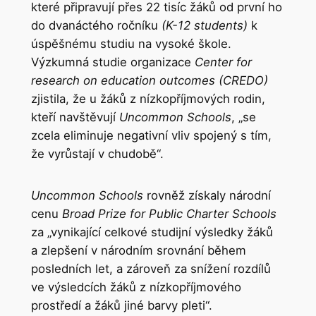
které připravují přes 22 tisíc žáků od první ho
do dvanáctého ročníku
(K-12 students)
k
úspěšnému studiu na vysoké škole.
Výzkumná studie organizace
Center for
research on education outcomes (CREDO)
zjistila, že u žáků z nízkopříjmových rodin,
kteří navštěvují
Uncommon Schools
, „se
zcela eliminuje negativní vliv spojený s tím,
že vyrůstají v chudobě“.
Uncommon Schools
rovněž získaly národní
cenu
Broad Prize for Public Charter Schools
za „vynikající celkové studijní výsledky žáků
a zlepšení v národním srovnání během
posledních let, a zároveň za snížení rozdílů
ve výsledcích žáků z nízkopříjmového
prostředí a žáků jiné barvy pleti“.