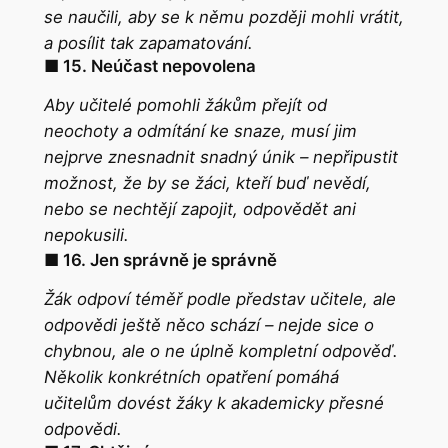
se naučili, aby se k němu později mohli vrátit,
a posílit tak zapamatování.
■ 15. Neúčast nepovolena
Aby učitelé pomohli žákům přejít od
neochoty a odmítání ke snaze, musí jim
nejprve znesnadnit
snadný únik
– nepřipustit
možnost, že by se žáci, kteří buď nevědí,
nebo se nechtějí zapojit, odpovědět ani
nepokusili.
■ 16. Jen správně je správně
Žák odpoví téměř podle představ učitele, ale
odpovědi ještě něco schází – nejde sice o
chybnou, ale o ne úplně kompletní odpověď.
Několik konkrétních opatření pomáhá
učitelům dovést žáky k akademicky přesné
odpovědi.