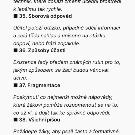
technik, které dokáží změnit učební prostředí
k lepšímu tak rychle.
■ 35. Sborová odpověď
Učitel položí otázku, případně sdělí informaci
a celá třída nahlas a unisono na otázku
odpoví, nebo frázi zopakuje.
■ 36. Způsoby účasti
Existence řady předem známých rutin pro to,
jakým způsobem se žáci budou věnovat
učivu.
■ 37. Fragmentace
Poskytnutí co nejmenší možné nápovědy,
která žákovi pomůže rozpomenout se na to,
co už
ví
, a dojít tak ke správné odpovědi.
■ 38. Všichni píšou
Požádejte žáky, aby psali často a formativně,