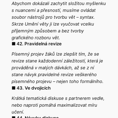
Abychom dokázali zachytit složitou myšlenku
s nuancemi a přesností, musíme ovládat
soubor nástrojů pro tvorbu vět – syntax.
Skrze
Umění věty
ji lze vyučovat vcelku
příjemným způsobem a bez tvorby
grafického rozboru vět.
■ 42. Pravidelná revize
Písemný projev žáků lze zlepšit tím, že se
revize stane každodenní záležitostí, která je
prováděná v malých dávkách, až se z ní
stane návyk pravidelné revize veškerého
písemného projevu – nejen toho formálního.
■ 43. Ve dvojicích
Krátká tematická diskuse s partnerem vedle,
nebo naproti pomáhá maximalizovat míru
učení.