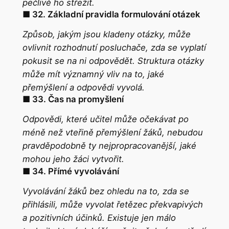
pečlivě ho střežit.
■ 32. Základní pravidla formulování otázek
Způsob, jakým jsou kladeny otázky, může
ovlivnit rozhodnutí posluchače, zda se vyplatí
pokusit se na ni odpovědět. Struktura otázky
může mít významný vliv na to, jaké
přemýšlení a odpovědi vyvolá.
■ 33. Čas na promyšlení
Odpovědi, které učitel může očekávat po
méně než vteřině přemýšlení žáků, nebudou
pravděpodobně ty nejpropracovanější, jaké
mohou jeho žáci vytvořit.
■ 34. Přímé vyvolávání
Vyvolávání žáků bez ohledu na to, zda se
přihlásili, může vyvolat řetězec překvapivých
a pozitivních účinků. Existuje jen málo