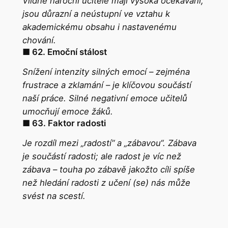
Vlídně nároční učitelé mají vysoká očekávání,
jsou důrazní a neústupní ve vztahu k
akademickému obsahu i nastavenému
chování.
■ 62. Emoční stálost
Snížení intenzity silných emocí – zejména
frustrace a zklamání – je klíčovou součástí
naší práce. Silné negativní emoce učitelů
umocňují emoce žáků.
■ 63. Faktor radosti
Je rozdíl mezi „
radostí“
a „
zábavou
“. Zábava
je součástí radosti; ale radost je víc než
zábava – touha po zábavě jakožto cíli spíše
než hledání radosti z učení (se) nás může
svést na scestí.