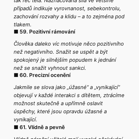
tak řeč těla. Naznačovaná
síla
ve většině
případů indikuje vyrovnanost, sebekontrolu,
zachování rozvahy a klidu – a to zejména pod
tlakem.
■ 59. Pozitivní rámování
Člověka daleko víc motivuje něco pozitivního
než negativního. Snažit se uspět a být
spokojený je silnějším popudem k jednání
než se snažit vyhnout sankci.
■ 60. Precizní ocenění
Jakmile se slova jako „
úžasné“
a „
vynikající
“
objevují v každé interakci s dítětem, ztrácíme
možnost skutečně a upřímně oslavit
úspěchy, které jsou opravdu
úžasné
a
vynikající
.
■ 61. Vlídně a pevně