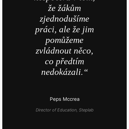
že žákům
zjednodušíme
práci,
ale že jim
pomůžeme
zvládnout něco,
co předtím
nedokázali.“
Peps Mccrea
Director of Education, Steplab