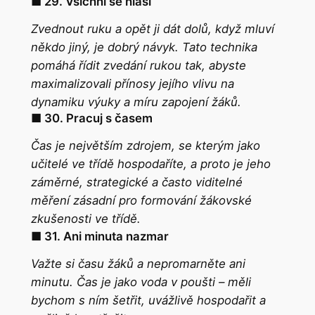
■ 29. Všichni se hlásí
Zvednout ruku a opět ji dát dolů, když mluví
někdo jiný, je dobrý návyk. Tato technika
pomáhá řídit zvedání rukou tak, abyste
maximalizovali přínosy jejího vlivu na
dynamiku výuky a míru zapojení žáků.
■ 30. Pracuj s časem
Čas je největším zdrojem, se kterým jako
učitelé ve třídě hospodaříte, a proto je jeho
záměrné, strategické a často viditelné
měření zásadní pro formování žákovské
zkušenosti ve třídě.
■ 31. Ani minuta nazmar
Važte si času žáků a nepromarněte ani
minutu. Čas je jako voda v poušti – měli
bychom s ním šetřit, uvážlivě hospodařit a