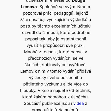
učitelském řemesle od
Douga
Lemova
. Společně se svým týmem
pozoroval práci pedagogů, jejichž
žáci dosahují vynikajících výsledků a
postupy těchto excelentních učitelů
rozvedl do činností, které podrobně
popsal tak, aby je ostatní mohli
využít a přizpůsobit své praxi.
Mnohé z technik, které popsal v
předchozích vydáních, se ve
školách etablovaly celosvětově.
Lemov k nim v tomto vydání přidává
výsledky svého posledního
pětiletého výzkumu a jde více do
hloubky. V knize najdete 63 technik,
která žákům pomohou k úspěchu.
Součástí publikace jsou i
videa
z
praxe učitelů-šampionů.