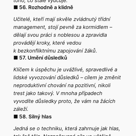
toho, co stále vyučuje
.
■ 56. Rozhodně a klidně
Učitelé, kteří mají skvěle zvládnutý třídní
management, stojí pevně za kormidlem –
dělají svou práci s noblesou a zpravidla
provádějí kroky, které vedou
k bezkonfliktnímu zapojování žáků
.
■ 57. Umění důsledků
Klíčem k úspěchu je uvážlivé, spravedlivé a
lidské vyvozování důsledků – cílem je změnit
neproduktivní chování na pozitivní, nikoli
trest jako takový. V mnoha případech
vyvodíte důsledky
proto
, že vám na žácích
záleží.
■ 58. Silný hlas
Jedná se o techniku, která zahrnuje jak hlas,