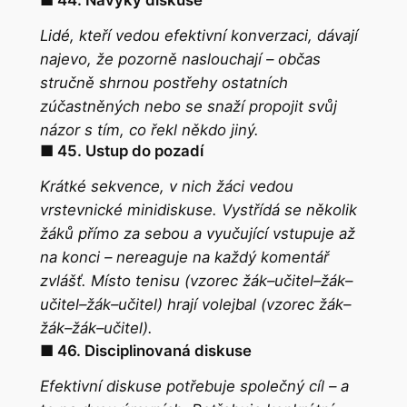
■ 44. Návyky diskuse
Lidé, kteří vedou efektivní konverzaci, dávají
najevo, že pozorně naslouchají – občas
stručně shrnou postřehy ostatních
zúčastněných nebo se snaží propojit svůj
názor s tím, co řekl někdo jiný.
■ 45. Ustup do pozadí
Krátké sekvence, v nich žáci vedou
vrstevnické minidiskuse. Vystřídá se několik
žáků přímo za sebou a vyučující vstupuje až
na konci – nereaguje na každý komentář
zvlášť. Místo tenisu (vzorec žák–učitel–žák–
učitel–žák–učitel) hrají volejbal (vzorec žák–
žák–žák–učitel).
■ 46. Disciplinovaná diskuse
Efektivní diskuse potřebuje společný cíl – a