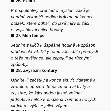
■ 26. Exitka
Pro spolehlivý přehled o myšlení žáků je
vhodné zakončit hodinu krátkou sekvencí
otázek, které odhalí, do jaké míry si žáci
osvojili hlavní učivo hodiny.
■ 27. Měň tempo
Jedním z klíčů k úspěšné hodině je způsob
střídání aktivit. Díky tomu žáci stále přemýšlí
o téže myšlence, ale zapojují se různými
způsoby.
■ 28. Zvýrazni kontury
Učiníte-li začátky a konce aktivit viditelné a
zřetelné, upozorníte na změnu aktivity a
zajistíte, že žáci budou jasně vnímat
jednotlivé milníky, snáze si všimnou nových
aktivit a zvýší se jejich zájem.